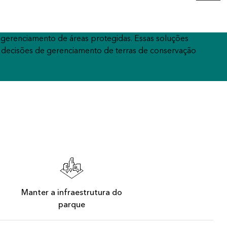
Leia a história
Explore o curso
gerenciamento de áreas protegidas. Essas soluções
 decisões de gerenciamento de terras de conservação
Manter a infraestrutura do
parque