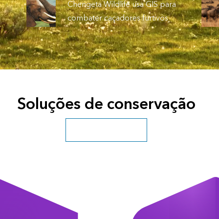
Chengeta Wildlife usa GIS para
combater caçadores furtivos
Soluções de conservação
Explorar mais soluções