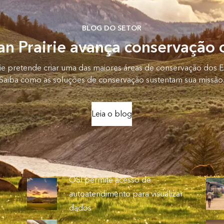
BLOG DO SETOR
n Prairie avança conservação
rie pretende criar uma das maiores áreas de conservação dos E
Saiba como as soluções de conservação sustentam sua missão
Leia o blog
OSI permite acesso de
autoatendimento para visualizar
dados