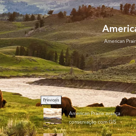
America
American Prai
Previous
American Prairie avança
conservação com GIS