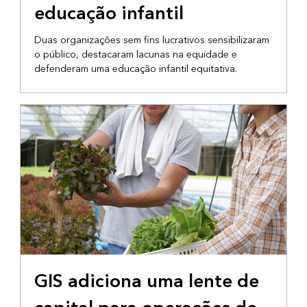
educação infantil
Duas organizações sem fins lucrativos sensibilizaram
o público, destacaram lacunas na equidade e
defenderam uma educação infantil equitativa.
FORNECENDO INFORMAÇÕES
GIS adiciona uma lente de