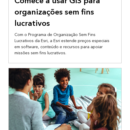
Comece a usar GIS para
DA ESRI
organizações sem fins
lucrativos
Com o Programa de Organização Sem Fins
Lucrativos da Esri, a Esri estende preços especiais
em software, conteúdo e recursos para apoiar
missões sem fins lucrativos.