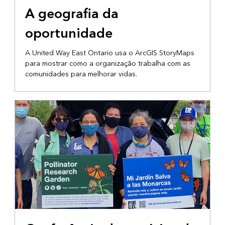
CONTAÇÃO DE HISTÓRIAS DA COMUNIDADE
A geografia da
oportunidade
A United Way East Ontario usa o ArcGIS StoryMaps
para mostrar como a organização trabalha com as
comunidades para melhorar vidas.
RECAPITULAR