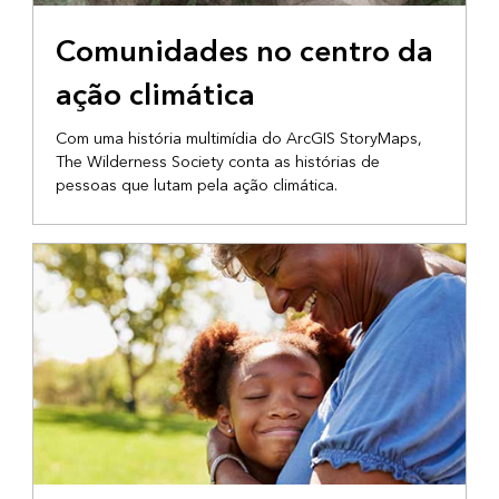
CONTAÇÃO DE HISTÓRIAS DA COMUNIDADE
Comunidades no centro da
ação climática
Com uma história multimídia do ArcGIS StoryMaps,
The Wilderness Society conta as histórias de
pessoas que lutam pela ação climática.