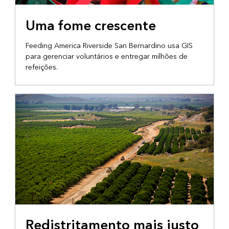
PRESTAÇÃO DE SERVIÇOS COM GIS
Uma fome crescente
Feeding America Riverside San Bernardino usa GIS
para gerenciar voluntários e entregar milhões de
refeições.
ADVOCACIA
Redistritamento mais justo