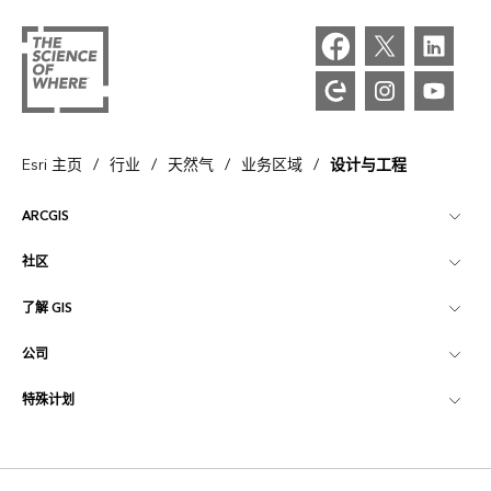
/
/
/
/
Esri 主页
行业
天然气
业务区域
设计与工程
ARCGIS
社区
ArcGIS 概览
了解 GIS
Esri 社区
制图
公司
什么是 GIS？
ArcGIS 博客
ArcGIS Pro
特殊计划
关于 Esri
位置智能
行业博客
ArcGIS Enterprise
ArcGIS for Personal Use
联系我们
培训
用户研究和测试
ArcGIS Online