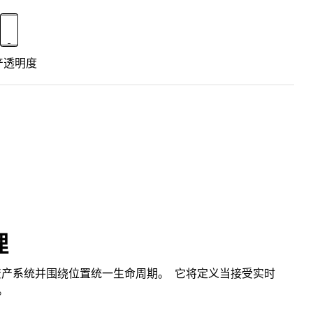
产透明度
理
同的资产系统并围绕位置统一生命周期。 它将定义当接受实时
系。