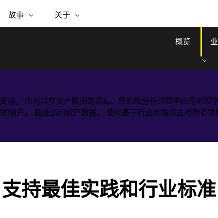
专题倡议
故事
关于
ESRI 故事
关于 ESRI
自助服务
购买 ARCGIS
联系我们
关于 GIS
WhereNext Magazine
关于 Esri
地理空间卓越之旅
ArcUser
用户类型
联系支持部门
什么是 GIS？
概览
业
间上查看和了解数据
高管级新闻和见解
面向 ArcGIS 用户的实用技术
基于角色的 ArcGIS 访问权限
Esri 计划和倡议
Esri 社区
地理方法
资源
Esri 博客
Esri Store
活动
ArcGIS 博客
置引入分析
现实世界的全球 GIS 创新
ArcNews
Esri 的 ArcGIS 产品
行业新闻和 ArcGIS 更新
合作伙伴
文档
管理
Esri 和 The Science of Where 播
如何购买
期管理提供支持。 您可以在资产数据的采集、组织和分析过程中应用
、编辑和共享空间数据
客
ArcWatch
Esri 产品、合作伙伴产品和开发
招贤纳士
My Esri
您的资产。 随处访问资产数据。 使用基于行业标准并支持所有功
商业和技术领导者之声
地理空间新闻、观点和趋势
人员订阅
媒体与分析师关系
基础设施管理
有功能
所有故事
使用 GIS 创建现代化、有弹性且可持续发展
的未来。 规划和运营的地理方法有助于领导
联系我们
者了解基础设施工程与周围环境的关系。
支持最佳实践和行业标准
探索基础设施管理