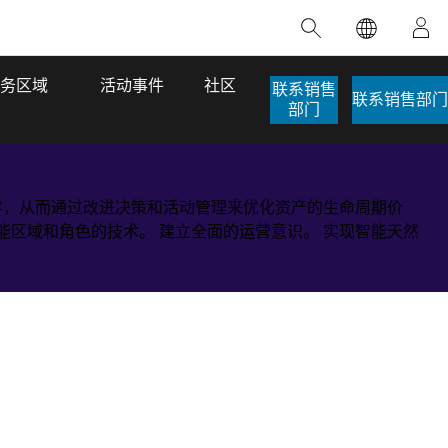
精选产品
专题培训
精选故事
推荐书籍
致力于创新
人工智能
务区域
活动事件
社区
联系销售
联系销售部门
部门
位置智能
数字化转换
数字孪生体
地理学，从而通过改进决策和活动管理来优化资产的生命周期价
能区域和角色的技术。 建立全面的运营意识。 实现智能天然
了解 ArcGIS Pro
空间数据科学：提升分析能力
当地图成为关键时刻的救命稻草
位置的力量
ArcGIS Pro 是 Esri 出品的全球领先的 GIS 桌
在这门导师授课式课程中，我们将探索如何
在巴西 2024 年遭遇历史性大洪水期间，专门
作者：Jack Dangermond
面应用程序，适用于制图、分析和数据管
运用空间统计技术来发现数据中的规律与关
从事 GIS 技术的 Codex 公司在 30 天内打造
这本书带领读者踏上一
理。 了解这项技术的实际效果，亲身体验交
联，并产出能解决复杂问题的深刻见解。
了 17 个应急洪水应用程序，为关键的救援行
旅程，深入探索现代地
互式地图，探索产品功能，或者直接开始免
动提供了有力支持。
其应对全球重大挑战的
探索课程
费试用。
阅读故事
转至书籍详情
探索 ArcGIS Pro