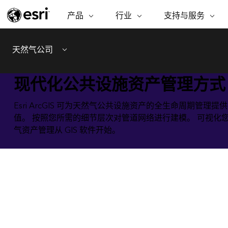
产品
行业
支持与服务
ARCGIS
行业
支持与服务
功能
ArcGIS 概览
建筑、工程和建
专业服务
非营利机构
制图
天然气公司
Esri 企业级地理空间平台
造
从空
Menu
技术支持
公共安全
ArcGIS Online
商业
分析
现代化公共设施资产管理方式
培训
自然科学
完整的 SaaS 制图平台
将位
保护
州和地方政府
ArcGIS Pro
数据
Esri ArcGIS 可为天然气公共设施资产的全生命周
教育
世界领先的 GIS 软件
集成
可持续发展
值。 按照您所需的细节层次对管道网络进行建模。 可视化
能源公用事业
ArcGIS Enterprise
气资产管理从 GIS 软件开始。
电信
用于 GIS 和制图的基础系统
所
设施点管理
交通运输
开发者技术
卫生与公共服务
构建制图和空间分析应用程序
水
国家政府
自然资源
所有产品