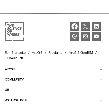
/
/
/
/
Esri Startseite
ArcGIS
Produkte
ArcGIS GeoBIM
Überblick
ARCGIS
COMMUNITY
ArcGIS – Überblick
GIS
Esri Community
Kartenerstellung
UNTERNEHMEN
Was ist GIS?
ArcGIS Blog
ArcGIS Pro