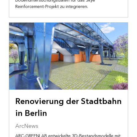
Bodenuntersuchungsdaten für das Skye
Reinforcement-Projekt zu integrieren.
VERKEHRSWESEN
Renovierung der Stadtbahn
in Berlin
ArcNews
ARC-GREENLAB entwickelte 3D-Bestandsmodelle mit