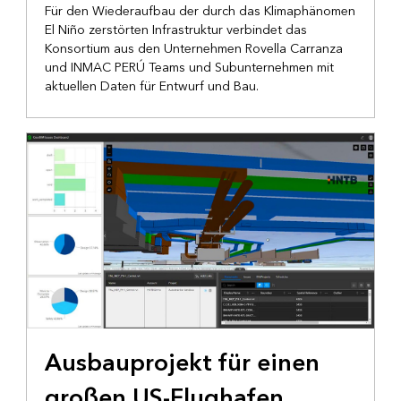
Für den Wiederaufbau der durch das Klimaphänomen
El Niño zerstörten Infrastruktur verbindet das
Konsortium aus den Unternehmen Rovella Carranza
und INMAC PERÚ Teams und Subunternehmen mit
aktuellen Daten für Entwurf und Bau.
VERKEHRSWESEN
Ausbauprojekt für einen
großen US-Flughafen