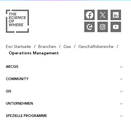
/
/
/
/
Esri Startseite
Branchen
Gas
Geschäftsbereiche
Operations Management
ARCGIS
COMMUNITY
ArcGIS – Überblick
GIS
Esri Community
Kartenerstellung
UNTERNEHMEN
Was ist GIS?
ArcGIS Blog
ArcGIS Pro
SPEZIELLE PROGRAMME
Esri als Unternehmen
Location Intelligence
Branchenblog
ArcGIS Enterprise
ArcGIS for Personal Use
Kontakt