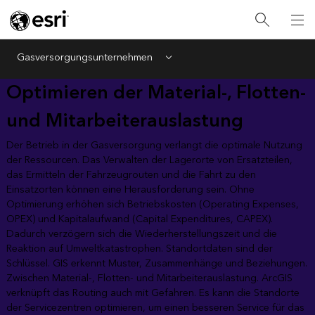
Gasversorgungsunternehmen
Menu
Optimieren der Material-, Flotten-
und Mitarbeiterauslastung
Der Betrieb in der Gasversorgung verlangt die optimale Nutzung
der Ressourcen. Das Verwalten der Lagerorte von Ersatzteilen,
das Ermitteln der Fahrzeugrouten und die Fahrt zu den
Einsatzorten können eine Herausforderung sein. Ohne
Optimierung erhöhen sich Betriebskosten (Operating Expenses,
OPEX) und Kapitalaufwand (Capital Expenditures, CAPEX).
Dadurch verzögern sich die Wiederherstellungszeit und die
Reaktion auf Umweltkatastrophen. Standortdaten sind der
Schlüssel. GIS erkennt Muster, Zusammenhänge und Beziehungen.
Zwischen Material-, Flotten- und Mitarbeiterauslastung. ArcGIS
verknüpft das Routing auch mit Gefahren. Es kann die Standorte
der Servicezentren optimieren, um einen besseren Service für das