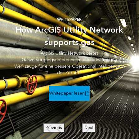
WHITEPAPER
How ArcGIS Utility Network
supports gas
ArcGIS Utility Network bietet
Gasversorgungsunternehmen die notwendigen
Werkzeuge für eine bessere Operational Intelligence in
der Zukunft.
Whitepaper lesen
Previous
Next