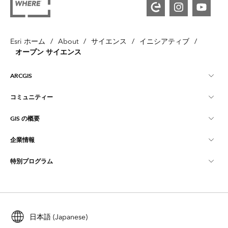
Esri ホーム
/
About
/
サイエンス
/
イニシアティブ
/
オープン サイエンス
ARCGIS
コミュニティー
ArcGIS の概要
GIS の概要
Esri Community
マッピング
企業情報
GIS とは
ArcGIS ブログ
ArcGIS Pro
特別プログラム
Esri について
ロケーション インテリジェンス
業界ブログ
ArcGIS Enterprise
ArcGIS for Personal Use
Esri に連絡
トレーニング
ユーザー調査およびテスト
ArcGIS Online
ArcGIS for Student Use
採用情報
ArcUser
日本語 (Japanese)
Esri Young Professionals Network
開発者向けテクノロジー