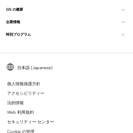
GIS の概要
Esri Community
マッピング
企業情報
GIS とは
ArcGIS ブログ
ArcGIS Pro
特別プログラム
Esri について
ロケーション インテリジェンス
業界ブログ
ArcGIS Enterprise
ArcGIS for Personal Use
Esri に連絡
トレーニング
ユーザー調査およびテスト
ArcGIS Online
ArcGIS for Student Use
採用情報
ArcUser
Esri Young Professionals Network
日本語 (Japanese)
開発者向けテクノロジー
自然保護
オープンビジョン
ArcNews
イベント
ArcGIS Location Platform
個人情報保護方針
災害対応
パートナー
アクセシビリティー
ArcWatch
Esri ストア
法的情報
教育機関
企業行動規範
Esri Press
ArcGIS Architecture Center
Web 利用規約
非営利組織
環境および持続可能性の取り組み
セキュリティー センター
Esri ビデオ
Cookie の管理