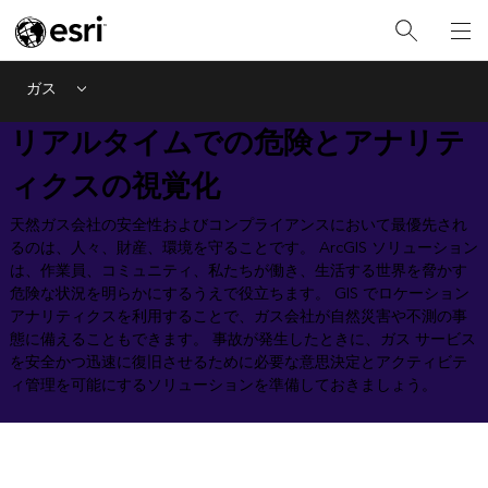
ガス
Menu
リアルタイムでの危険とアナリテ
ィクスの視覚化
天然ガス会社の安全性およびコンプライアンスにおいて最優先され
るのは、人々、財産、環境を守ることです。 ArcGIS ソリューション
は、作業員、コミュニティ、私たちが働き、生活する世界を脅かす
危険な状況を明らかにするうえで役立ちます。 GIS でロケーション
アナリティクスを利用することで、ガス会社が自然災害や不測の事
態に備えることもできます。 事故が発生したときに、ガス サービス
を安全かつ迅速に復旧させるために必要な意思決定とアクティビテ
ィ管理を可能にするソリューションを準備しておきましょう。