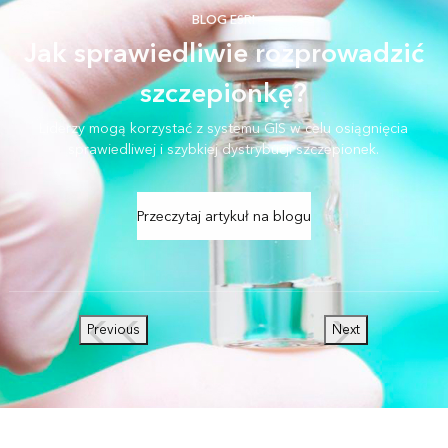
BLOG ESRI
Jak sprawiedliwie rozprowadzić
szczepionkę?
Liderzy mogą korzystać z systemu GIS w celu osiągnięcia
sprawiedliwej i szybkiej dystrybucji szczepionek.
Przeczytaj artykuł na blogu
Previous
Next