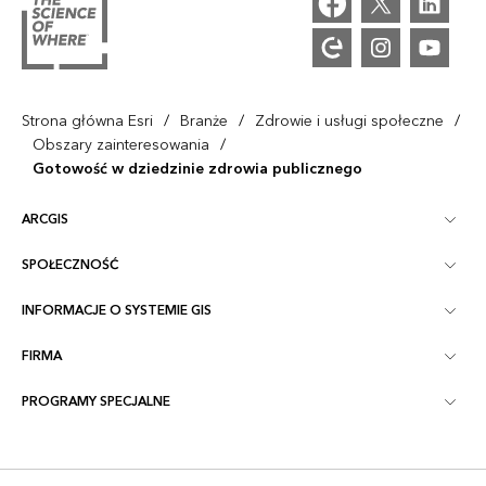
/
/
/
Strona główna Esri
Branże
Zdrowie i usługi społeczne
/
Obszary zainteresowania
Gotowość w dziedzinie zdrowia publicznego
ARCGIS
SPOŁECZNOŚĆ
ArcGIS — przegląd
INFORMACJE O SYSTEMIE GIS
Społeczność Esri
Tworzenie map
FIRMA
Co to jest GIS?
Blog ArcGIS
ArcGIS Pro
PROGRAMY SPECJALNE
O firmie Esri
Inteligentna geolokalizacja
Blog branżowy
ArcGIS Enterprise
ArcGIS for Personal Use
Skontaktuj się z nami
Szkolenia
Badanie i testowanie prowadzone przez użytkowników
ArcGIS Online