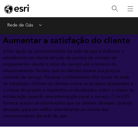
Rede de Gás
Menu
Aumentar a satisfação do cliente
A Esri ajuda as concessionárias da rede de gás a melhorar o
atendimento ao cliente através de pontos de contato de
engajamento—desde o início do serviço até o término do
relacionamento. Permita que os clientes iniciem sua própria
conexão de serviço. Fornecer conhecimento dos locais da rede
de tubulação. Informe os clientes sobre os projetos planejados e
o status do projeto e mantenha-os atualizados sobre o status da
restauração quando uma interrupção parar o serviço. O ArcGIS
fornece acesso às informações que os clientes desejam, quando
desejam, para um melhor atendimento ao cliente das
concessionárias da rede de gás.