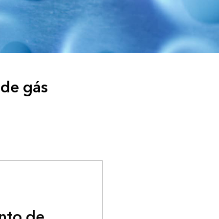
 de gás
nto de