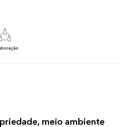
Leia a história
Explore o curso
aboração
opriedade, meio ambiente