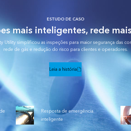
ESTUDO DE CASO
es mais inteligentes, rede mai
 Utility simplificou as inspeções para maior segurança das co
rede de gás e redução do risco para clientes e operadores.
Leia a história
ede
Resposta de emergência
inteligente