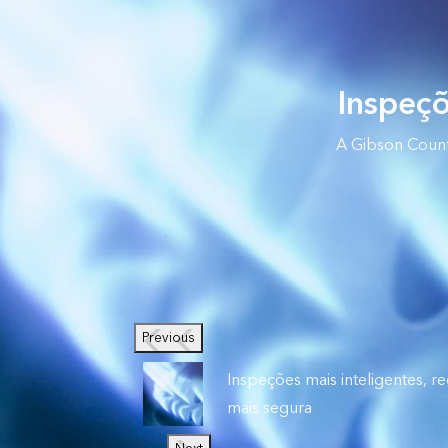
Inspeçõ
A Gibson County
Previous
Inspeções mais inteligentes, r
mais segura