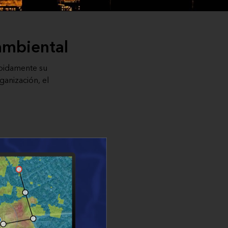
ambiental
ápidamente su
anización, el