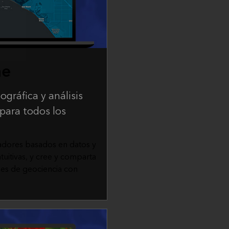
ne
gráfica y análisis
para todos los
vadores basados en datos y
ntuitivas, y cree y comparta
nes de geociencia con