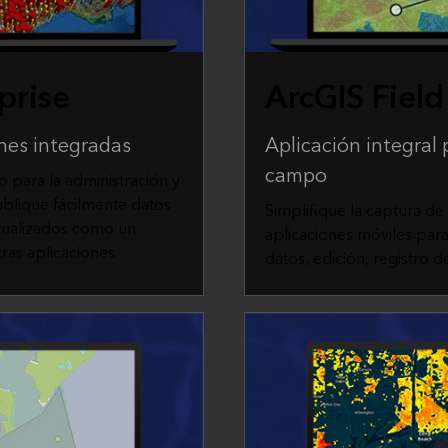
prise
ArcGIS Fiel
nes integradas
Aplicación integral
campo
o para la administración y
blique fácilmente datos
Simplifique la captura d
ctualizados como un
aplicaciones móviles para
ras aplicaciones.
datos, edición, registro 