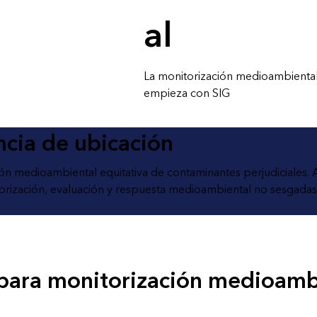
al
La monitorización medioambiental
empieza con SIG
encia de ubicación
ación medioambiental equitativa de contaminantes perjudiciales
torización, evaluación y respuesta medioambiental no sesgadas
 para monitorización medioambi