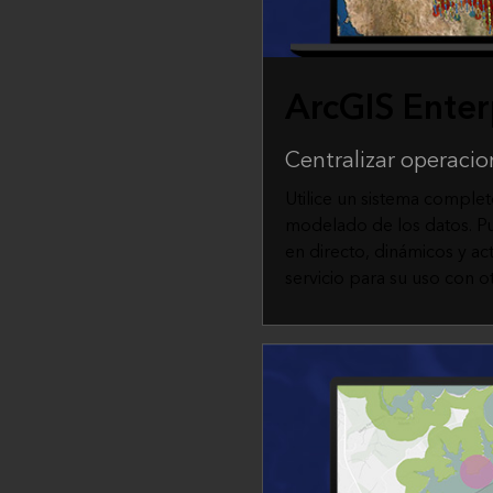
ArcGIS Enter
Centralizar operacio
Utilice un sistema complet
modelado de los datos. Pu
en directo, dinámicos y a
servicio para su uso con ot