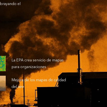
subrayando el
La EPA crea servicio de mapas
para organizaciones
Mejora de los mapas de calidad
del aire