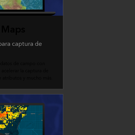
d Maps
 para captura de
e datos de campo con
 acelerar la captura de
de atributos y mucho más.