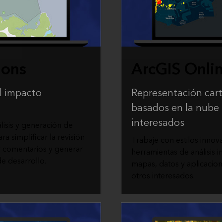
ions
ArcGIS Onli
l impacto
Representación carto
basados en la nube 
interesados
lisis y generación de
a simplificar la revisión
Trabaje con estilos inno
r comentarios y generar
herramientas de análisis i
e desarrollo.
mapas, datos y aplicacio
otros interesados.