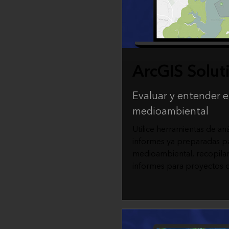
ArcGIS Solut
Evaluar y entender e
medioambiental
Utilice herramientas de aná
informes ya preparadas par
medioambiental, recopila
informes para proyectos d