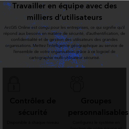
Travailler en équipe avec des
milliers d’utilisateurs
ArcGIS Online est conçu pour les entreprises, ce qui signifie qu’il
répond aux besoins en matière de sécurité, d’authentification, de
confidentialité et de gestion des utilisateurs des grandes
organisations. Mettez l’intelligence géographique au service de
l’ensemble de votre organisation grâce à ce logiciel de
cartographie multi-utilisateur sécurisé.
Contrôles de
Groupes
sécurité
personnalisables
Disponible à chaque niveau
Configurez le système en
fonction de votre équipe et