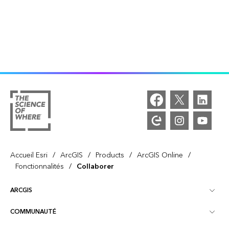
/
/
/
/
Accueil Esri
ArcGIS
Products
ArcGIS Online
/
Fonctionnalités
Collaborer
ARCGIS
COMMUNAUTÉ
Vue d’ensemble d’ArcGIS