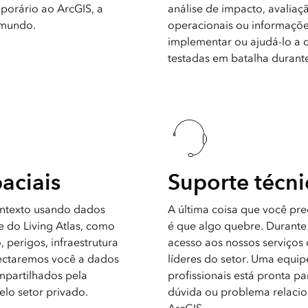
porário ao ArcGIS, a
análise de impacto, avaliaç
 mundo.
operacionais ou informaçõ
implementar ou ajudá-lo a 
testadas em batalha durante
aciais
Suporte técni
ntexto usando dados
A última coisa que você pr
e do Living Atlas, como
é que algo quebre. Durante
 perigos, infraestrutura
acesso aos nossos serviços
ectaremos você a dados
líderes do setor. Uma equi
mpartilhados pela
profissionais está pronta p
lo setor privado.
dúvida ou problema relaci