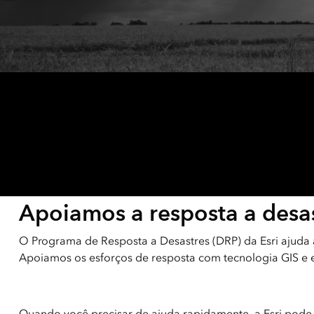
Todos os setores
Todos os produtos
Apoiamos a resposta a desas
O Programa de Resposta a Desastres (DRP) da Esri ajuda 
Apoiamos os esforços de resposta com tecnologia GIS e 
Quando você precisar de ajuda rapidamente, a Esri pode f