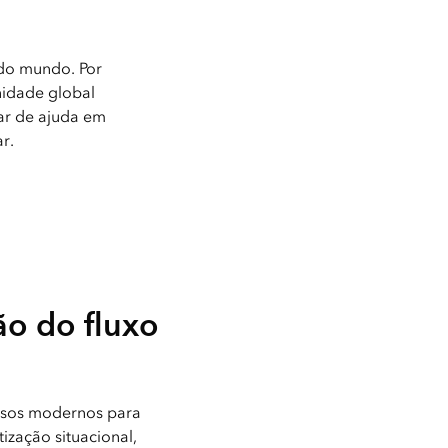
 do mundo. Por
nidade global
sar de ajuda em
r.
o do fluxo
rsos modernos para
ização situacional,