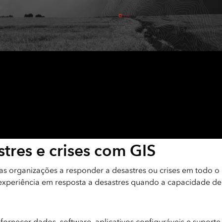
tres e crises com GIS
as organizações a responder a desastres ou crises em todo 
experiência em resposta a desastres quando a capacidade d
ornecer dados, software, aplicativos configuráveis ​​e supor