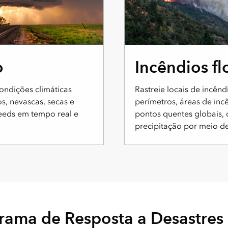
RESPOSTA ATIVA
o
Incêndios fl
ondições climáticas
Rastreie locais de incênd
os, nevascas, secas e
perímetros, áreas de inc
eeds em tempo real e
pontos quentes globais, 
precipitação por meio d
ama de Resposta a Desastres 