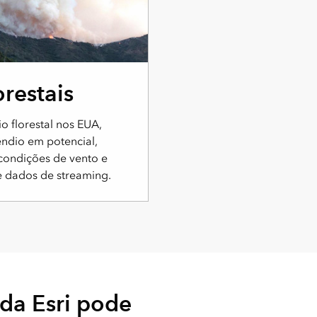
orestais
io florestal nos EUA,
êndio em potencial,
condições de vento e
e dados de streaming.
da Esri pode