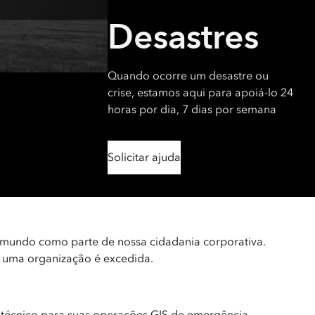
Leia a história
Explore o curso
Desastres
Quando ocorre um desastre ou
crise, estamos aqui para apoiá-lo 24
horas por dia, 7 dias por semana
Solicitar ajuda
o mundo como parte de nossa cidadania corporativa.
e uma organização é excedida.
te técnico para suas operações GIS de emergência.