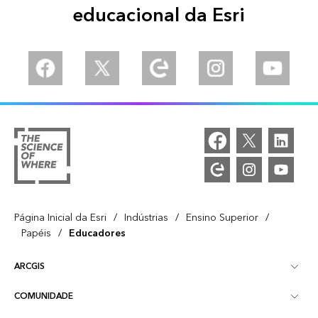
educacional da Esri
Facebook
Twitter
Esri Community
Instagram
YouTube
/
/
/
Página Inicial da Esri
Indústrias
Ensino Superior
/
Papéis
Educadores
ARCGIS
COMUNIDADE
Visão Geral do ArcGIS