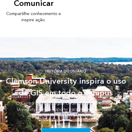
Comunicar
Compartilhe conhecimento e
inspire ação.
HISTÓRIA DO USUÁRIO
Clemson University inspira o uso
de GIS em todo o campus
O Centro de Tecnologias Geoespaciais da Clemson
University oferece suporte para pesquisa, ensino e
divulgação em todo o campus para GIS.