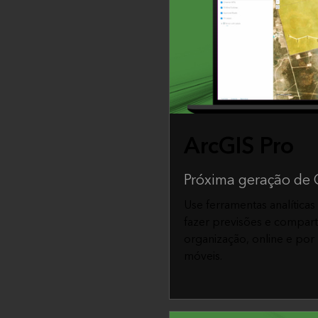
ArcGIS Pro
Próxima geração de 
Use ferramentas analíticas
fazer previsões e compart
organização, online e por 
móveis.