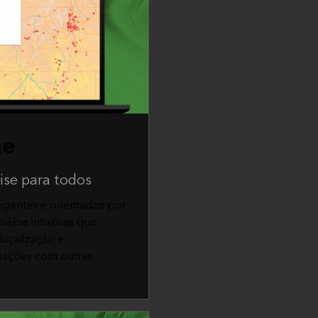
ne
se para todos
ligentes e orientados por
álise intuitivas que
localização e
mações com outras