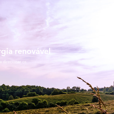
rgia renovável
a direcionar os