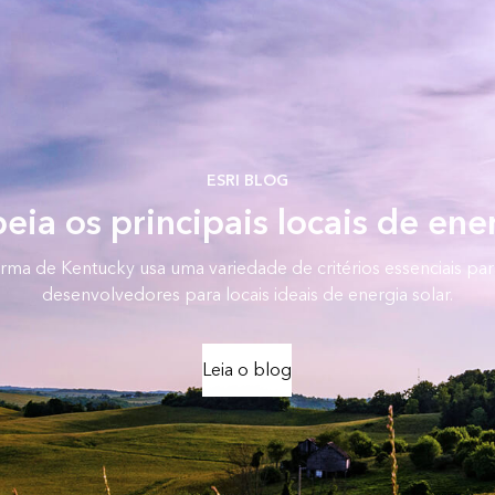
ESRI BLOG
ia os principais locais de ene
rma de Kentucky usa uma variedade de critérios essenciais par
desenvolvedores para locais ideais de energia solar.
Leia o blog