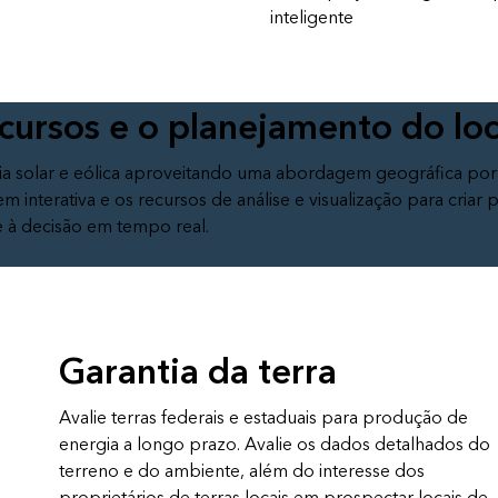
inteligente
ecursos e o planejamento do loc
ia solar e eólica aproveitando uma abordagem geográfica por
interativa e os recursos de análise e visualização para criar p
e à decisão em tempo real.
Garantia da terra
Avalie terras federais e estaduais para produção de
energia a longo prazo. Avalie os dados detalhados do
terreno e do ambiente, além do interesse dos