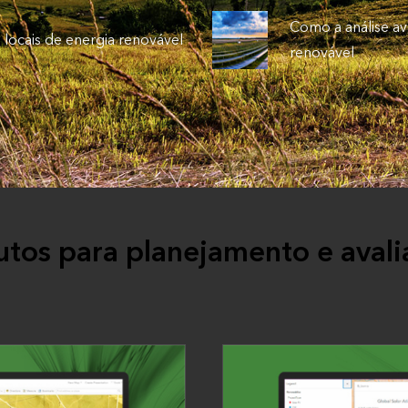
Como a análise av
 locais de energia renovável
renovável
utos para planejamento e aval