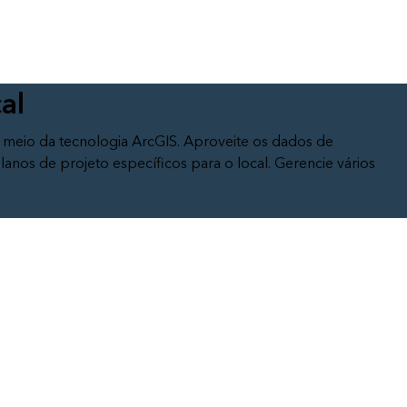
Leia a história
Explore o curso
al
 meio da tecnologia ArcGIS. Aproveite os dados de
lanos de projeto específicos para o local. Gerencie vários