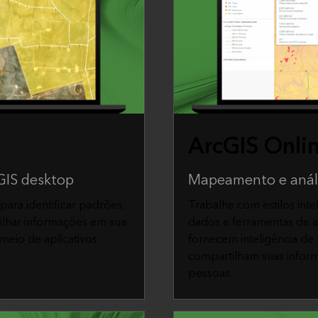
ArcGIS Onli
GIS desktop
Mapeamento e análi
 para identificar padrões,
Trabalhe com estilos inte
ilhar informações em sua
dados e ferramentas de an
meio de aplicativos
fornecem inteligência de 
compartilham suas infor
pessoas.