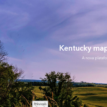
Kentucky mape
A nova platafo
Previous