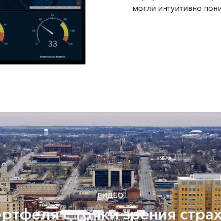
могли интуитивно пон
ВИДЕО
ортфеля с точки зрения стра