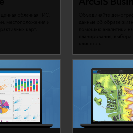
e
ArcGIS Busin
ноценная облачная ГИС,
Объединяйте демограф
ей, местоположения и
данные об образе жизн
рактивных карт.
помощью аналитики на 
планирования, выбора 
клиентов.