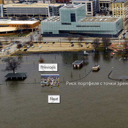
Специалис
бизнес-конт
Previous
Риск портфеля с точки зре
Next