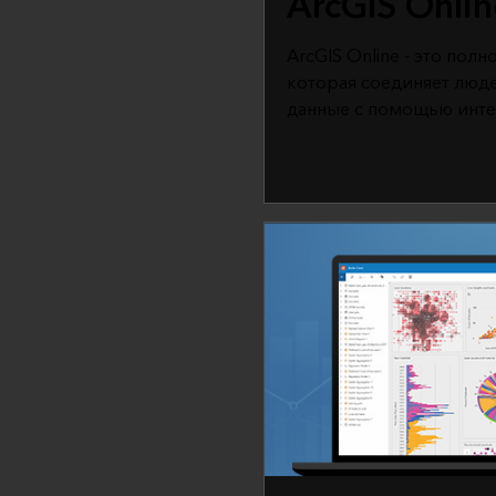
ArcGIS Onlin
ArcGIS Online - это пол
которая соединяет люд
данные с помощью инте