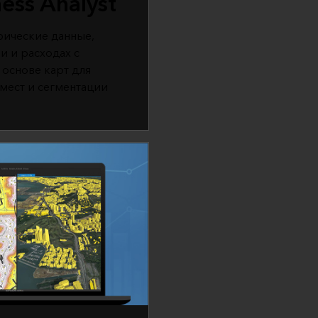
ess Analyst
ические данные,
и и расходах с
основе карт для
мест и сегментации