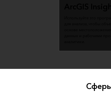
ArcGIS Insig
Используйте это прогр
для анализа, чтобы объ
основе местоположения
данных и рабочими про
аналитики.
Сферы