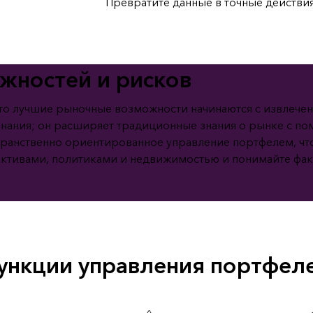
Превратите данные в точные действи
Все истории
жностей и рисков
то лучшие рыночные возможности начинаются с извлечен
 знания; он расширяет традиционные знания о рынке с 
транственно ориентированное управление портфелем, ч
 активами, политиками и недвижимостью и понимайте фа
ункции управления портфел