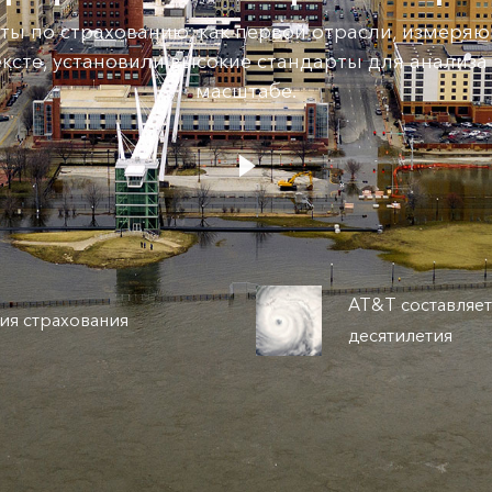
ты по страхованию, как первой отрасли, измеряю
ексте, установили высокие стандарты для анализа
масштабе.
AT&T составляет
ния страхования
десятилетия