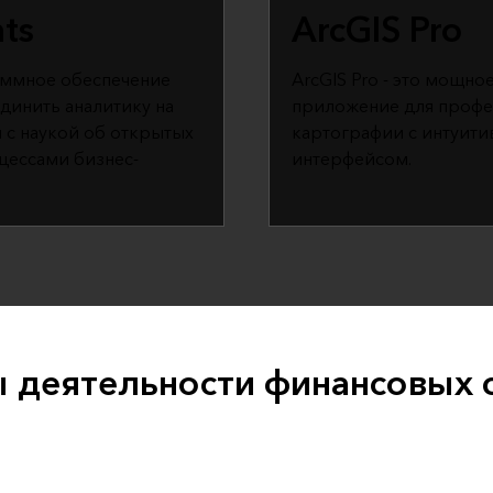
hts
ArcGIS Pro
аммное обеспечение
ArcGIS Pro - это мощно
единить аналитику на
приложение для профе
 с наукой об открытых
картографии с интуити
цессами бизнес-
интерфейсом.
 деятельности финансовых 