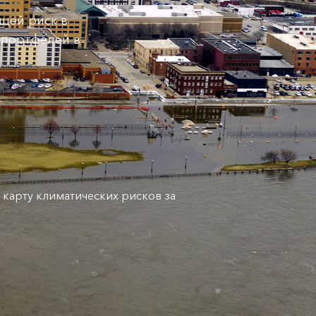
щей риск в
 портфелей в
 карту климатических рисков за