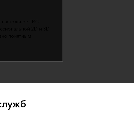
е настольное ГИС-
ссиональной 2D и 3D
вно понятным
служб