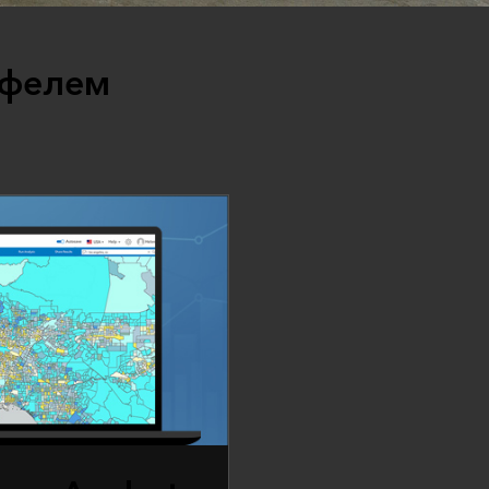
тфелем