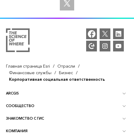
/
/
Главная страница Esri
Отрасли
/
/
Финансовые службы
Бизнес
Корпоративная социальная ответственность
ARCGIS
СООБЩЕСТВО
Обзор ArcGIS
ЗНАКОМСТВО С ГИС
Сообщества и форумы
Картография
КОМПАНИЯ
Что такое ГИС?
Блог ArcGIS