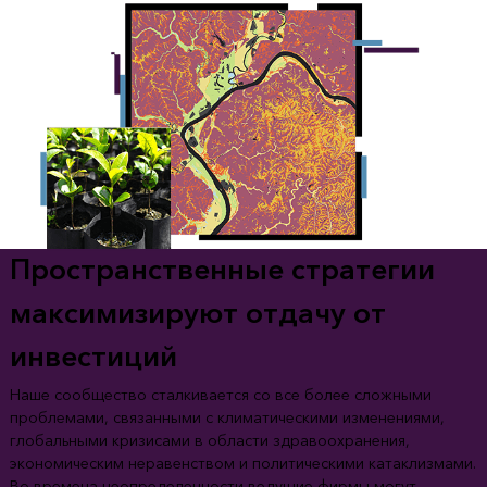
Пространственные стратегии
максимизируют отдачу от
инвестиций
Наше сообщество сталкивается со все более сложными
проблемами, связанными с климатическими изменениями,
глобальными кризисами в области здравоохранения,
экономическим неравенством и политическими катаклизмами.
Во времена неопределенности ведущие фирмы могут