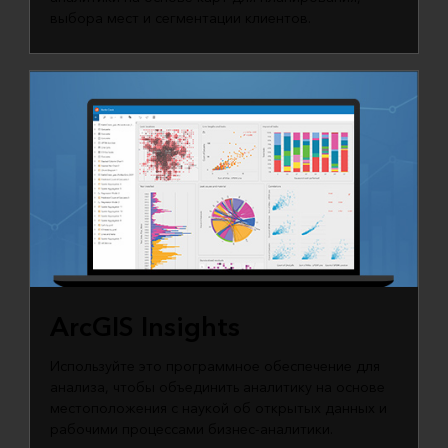
выбора мест и сегментации клиентов.
ArcGIS Insights
Используйте это программное обеспечение для
анализа, чтобы объединить аналитику на основе
местоположения с наукой об открытых данных и
рабочими процессами бизнес-аналитики.