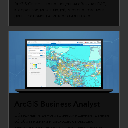
ArcGIS Online - это полноценная облачная ГИС,
которая соединяет людей, местоположения и
данные с помощью интерактивных карт.
ArcGIS Business Analyst
Объединяйте демографические данные, данные
об образе жизни и расходах с помощью
аналитики на основе карт для планирования,