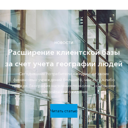
НОВОСТИ
Расширение клиентской базы
за счет учета географии людей
Сегодняшние потребители ожидают от своих
финансовых учреждений большего, чем когда-либо
прежде. География населения позволяет компаниям
превзойти эти ожидания.
Читать статью