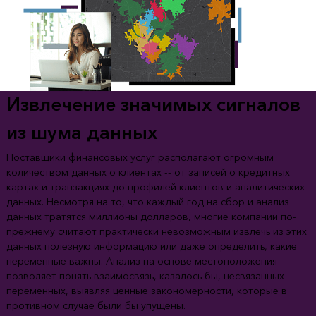
Извлечение значимых сигналов
из шума данных
Поставщики финансовых услуг располагают огромным
количеством данных о клиентах -- от записей о кредитных
картах и транзакциях до профилей клиентов и аналитических
данных. Несмотря на то, что каждый год на сбор и анализ
данных тратятся миллионы долларов, многие компании по-
прежнему считают практически невозможным извлечь из этих
данных полезную информацию или даже определить, какие
переменные важны. Анализ на основе местоположения
позволяет понять взаимосвязь, казалось бы, несвязанных
переменных, выявляя ценные закономерности, которые в
противном случае были бы упущены.