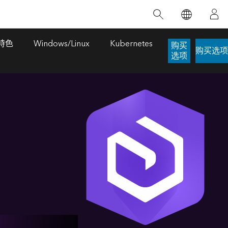
精选产品
专题培训
精选故事
推荐书籍
致力于创新
人工智能
特色
Windows/Linux
Kubernetes
购买
购买选项
选项
位置智能
数字化转换
数字孪生体
了解 ArcGIS Pro
空间数据科学：提升分析能力
当地图成为关键时刻的救命稻草
位置的力量
ArcGIS Pro 是 Esri 出品的全球领先的 GIS 桌
在这门导师授课式课程中，我们将探索如何
在巴西 2024 年遭遇历史性大洪水期间，专门
作者：Jack Dangermond
面应用程序，适用于制图、分析和数据管
运用空间统计技术来发现数据中的规律与关
从事 GIS 技术的 Codex 公司在 30 天内打造
这本书带领读者踏上一
理。 了解这项技术的实际效果，亲身体验交
联，并产出能解决复杂问题的深刻见解。
了 17 个应急洪水应用程序，为关键的救援行
旅程，深入探索现代地
互式地图，探索产品功能，或者直接开始免
动提供了有力支持。
其应对全球重大挑战的
探索课程
费试用。
阅读故事
转至书籍详情
探索 ArcGIS Pro