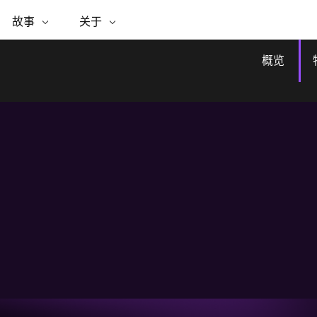
专题倡议
故事
关于
ESRI 故事
关于 ESRI
自助服务
购买 ARCGIS
联系我们
关于 GIS
WhereNext Magazine
关于 Esri
地理空间卓越之旅
ArcUser
用户类型
联系支持部门
什么是 GIS？
概览
间上查看和了解数据
高管级新闻和见解
面向 ArcGIS 用户的实用技术
基于角色的 ArcGIS 访问权限
Esri 计划和倡议
Esri 社区
地理方法
资源
Esri 博客
Esri Store
活动
ArcGIS 博客
置引入分析
现实世界的全球 GIS 创新
ArcNews
Esri 的 ArcGIS 产品
行业新闻和 ArcGIS 更新
合作伙伴
文档
管理
Esri 和 The Science of Where 播
如何购买
、编辑和共享空间数据
客
ArcWatch
Esri 产品、合作伙伴产品和开发
招贤纳士
My Esri
商业和技术领导者之声
地理空间新闻、观点和趋势
人员订阅
媒体与分析师关系
基础设施管理
有功能
所有故事
使用 GIS 创建现代化、有弹性且可持续发展
的未来。 规划和运营的地理方法有助于领导
联系我们
者了解基础设施工程与周围环境的关系。
探索基础设施管理