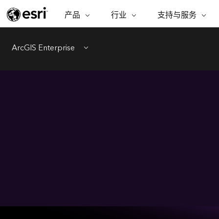
产品
行业
支持与服务
ARCGIS
行业
支持与服务
功能
ArcGIS 概览
建筑、工程和建
专业服务
非营利机构
制图
ArcGIS Enterprise
Esri 企业级地理空间平台
造
从空
Menu
技术支持
公共安全
ArcGIS Online
商业
分析
培训
自然科学
完整的 SaaS 制图平台
将位
保护
州和地方政府
ArcGIS Pro
数据
教育
世界领先的 GIS 软件
集成
可持续发展
能源公用事业
ArcGIS Enterprise
电信
用于 GIS 和制图的基础系统
所
设施点管理
交通运输
开发者技术
卫生与公共服务
构建制图和空间分析应用程序
水
国家政府
自然资源
所有产品