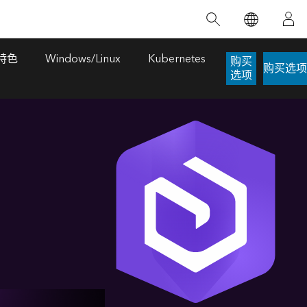
精选产品
专题培训
精选故事
推荐书籍
致力于创新
人工智能
特色
Windows/Linux
Kubernetes
购买
购买选项
选项
位置智能
数字化转换
数字孪生体
了解 ArcGIS Pro
空间数据科学：提升分析能力
当地图成为关键时刻的救命稻草
位置的力量
ArcGIS Pro 是 Esri 出品的全球领先的 GIS 桌
在这门导师授课式课程中，我们将探索如何
在巴西 2024 年遭遇历史性大洪水期间，专门
作者：Jack Dangermond
面应用程序，适用于制图、分析和数据管
运用空间统计技术来发现数据中的规律与关
从事 GIS 技术的 Codex 公司在 30 天内打造
这本书带领读者踏上一
理。 了解这项技术的实际效果，亲身体验交
联，并产出能解决复杂问题的深刻见解。
了 17 个应急洪水应用程序，为关键的救援行
旅程，深入探索现代地
互式地图，探索产品功能，或者直接开始免
动提供了有力支持。
其应对全球重大挑战的
探索课程
费试用。
阅读故事
转至书籍详情
探索 ArcGIS Pro