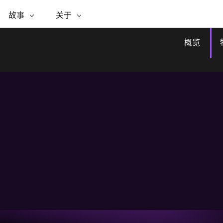
专题倡议
故事
关于
ESRI 故事
关于 ESRI
自助服务
购买 ARCGIS
联系我们
关于 GIS
WhereNext Magazine
关于 Esri
地理空间卓越之旅
ArcUser
用户类型
联系支持部门
什么是 GIS？
概览
间上查看和了解数据
高管级新闻和见解
面向 ArcGIS 用户的实用技术
基于角色的 ArcGIS 访问权限
Esri 计划和倡议
Esri 社区
地理方法
资源
Esri 博客
Esri Store
活动
ArcGIS 博客
置引入分析
现实世界的全球 GIS 创新
ArcNews
Esri 的 ArcGIS 产品
行业新闻和 ArcGIS 更新
合作伙伴
文档
管理
Esri 和 The Science of Where 播
如何购买
、编辑和共享空间数据
客
ArcWatch
Esri 产品、合作伙伴产品和开发
招贤纳士
My Esri
商业和技术领导者之声
地理空间新闻、观点和趋势
人员订阅
媒体与分析师关系
基础设施管理
有功能
所有故事
使用 GIS 创建现代化、有弹性且可持续发展
的未来。 规划和运营的地理方法有助于领导
联系我们
者了解基础设施工程与周围环境的关系。
探索基础设施管理