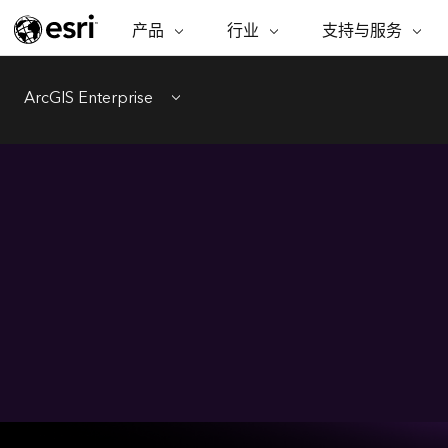
产品
行业
支持与服务
ARCGIS
行业
支持与服务
功能
ArcGIS 概览
建筑、工程和建
专业服务
非营利机构
制图
ArcGIS Enterprise
Esri 企业级地理空间平台
造
从空
Menu
技术支持
公共安全
ArcGIS Online
商业
分析
培训
自然科学
完整的 SaaS 制图平台
将位
保护
州和地方政府
ArcGIS Pro
数据
教育
世界领先的 GIS 软件
集成
可持续发展
能源公用事业
ArcGIS Enterprise
电信
用于 GIS 和制图的基础系统
所
设施点管理
交通运输
开发者技术
卫生与公共服务
构建制图和空间分析应用程序
水
国家政府
自然资源
所有产品