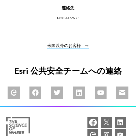
連絡先
1-800-447-9778
米国以外のお客様
Esri 公共安全チームへの連絡
Explore our Esri Community
Follow us on Facebook
Follow us on Twitter
Follow us on Linkedin
Watch us on You
Email u