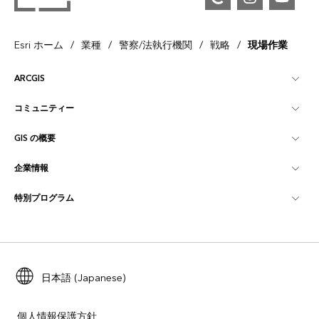
/
/
/
/
Esri ホーム
業種
警察/法執行機関
戦略
現場作業
ARCGIS
コミュニティー
ArcGIS の概要
GIS の概要
Esri Community
マッピング
企業情報
GIS とは
ArcGIS ブログ
ArcGIS Pro
特別プログラム
Esri について
ロケーション インテリジェンス
業界ブログ
ArcGIS Enterprise
ArcGIS for Personal Use
Esri に連絡
トレーニング
ユーザー調査およびテスト
ArcGIS Online
ArcGIS for Student Use
採用情報
ArcUser
Esri Young Professionals Network
日本語 (Japanese)
開発者向けテクノロジー
自然保護
オープンビジョン
ArcNews
イベント
ArcGIS Location Platform
個人情報保護方針