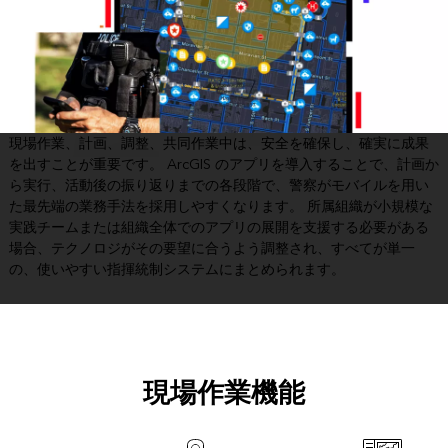
現場作業、計画、調整、共同作業中は、安全を確保し、確実に成果
を出すことが重要です。 ArcGIS のアプリを導入することで、計画か
ら実行、活動後の振り返りまでの各段階で、警察がモバイルを用い
た最先端の業務手法を採用しやすくなります。 所属組織が小規模な
実践チームまたは組織全体でのアプリの展開を支援する必要がある
場合、テクノロジがその要望に合うよう調整され、すべてが単一
の、使いやすい指揮統制システムにまとめられます。
現場作業機能