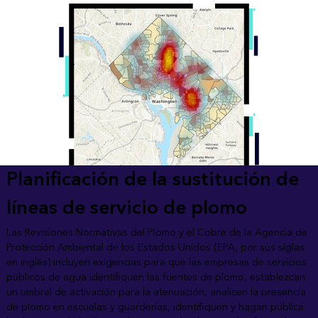
Planificación de la sustitución de
líneas de servicio de plomo
Las Revisiones Normativas del Plomo y el Cobre de la Agencia de
Protección Ambiental de los Estados Unidos (EPA, por sus siglas
en inglés) incluyen exigencias para que las empresas de servicios
públicos de agua identifiquen las fuentes de plomo, establezcan
un umbral de activación para la atenuación, analicen la presencia
de plomo en escuelas y guarderías, identifiquen y hagan pública