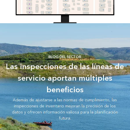
BLOG DEL SECTOR
Las inspecciones de las líneas de
servicio aportan múltiples
beneficios
Además de ajustarse a las normas de cumplimiento, las
inspecciones de inventario mejoran la precisión de los
datos y ofrecen información valiosa para la planificación
futura.