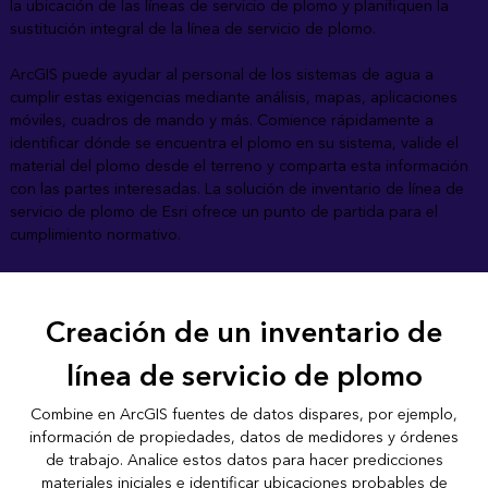
la ubicación de las líneas de servicio de plomo y planifiquen la
sustitución integral de la línea de servicio de plomo.
ArcGIS puede ayudar al personal de los sistemas de agua a
cumplir estas exigencias mediante análisis, mapas, aplicaciones
móviles, cuadros de mando y más. Comience rápidamente a
identificar dónde se encuentra el plomo en su sistema, valide el
material del plomo desde el terreno y comparta esta información
con las partes interesadas. La solución de inventario de línea de
servicio de plomo de Esri ofrece un punto de partida para el
cumplimiento normativo.
Creación de un inventario de
línea de servicio de plomo
Combine en ArcGIS fuentes de datos dispares, por ejemplo,
información de propiedades, datos de medidores y órdenes
de trabajo. Analice estos datos para hacer predicciones
materiales iniciales e identificar ubicaciones probables de