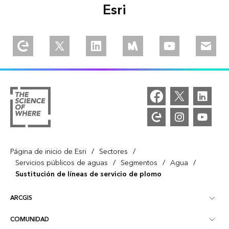
Esri
Explore our Esri Community
Follow us on Twitter
Join us on Linkedin
Join is on Meetup
Watch our videos
Email u
/
/
Página de inicio de Esri
Sectores
/
/
/
Servicios públicos de aguas
Segmentos
Agua
Sustitución de líneas de servicio de plomo
ARCGIS
COMUNIDAD
Descripción general de ArcGIS