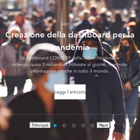
ARCUSER
Creazione della dashboard per la
pandemia
La dashboard COVID-19 della Johns Hopkins ha
ricevuto quasi 5 miliardi di richieste al giorno, fornendo
informazioni critiche in tutto il mondo.
Leggi l'articolo
Previous
Next