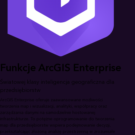
Funkcje ArcGIS Enterprise
Światowej klasy inteligencja geograficzna dla
przedsiębiorstw
ArcGIS Enterprise oferuje zaawansowane możliwości
tworzenia map i wizualizacji, analityki, współpracy oraz
zarządzania danymi na samodzielnie hostowanej
infrastrukturze. To potężne oprogramowanie do tworzenia
map dla przedsiębiorstw wspiera podejmowanie decyzji,
przekształcając złożoną analizę przestrzenną w zrozumiałe