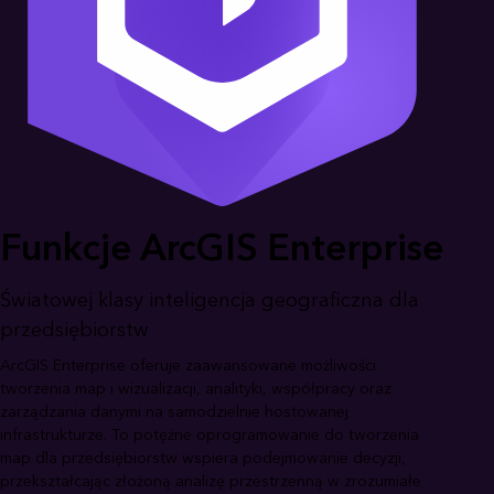
Funkcje ArcGIS Enterprise
Światowej klasy inteligencja geograficzna dla
przedsiębiorstw
ArcGIS Enterprise oferuje zaawansowane możliwości
tworzenia map i wizualizacji, analityki, współpracy oraz
zarządzania danymi na samodzielnie hostowanej
infrastrukturze. To potężne oprogramowanie do tworzenia
map dla przedsiębiorstw wspiera podejmowanie decyzji,
przekształcając złożoną analizę przestrzenną w zrozumiałe