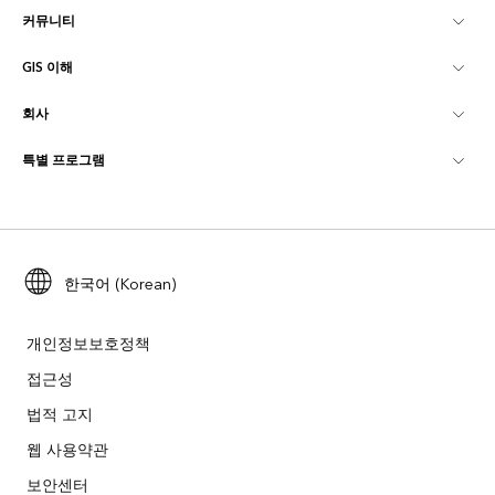
커뮤니티
ArcGIS Overview
GIS 이해
Esri 커뮤니티
매핑
회사
GIS란?
ArcGIS Blog
ArcGIS Pro
특별 프로그램
Esri 정보
로케이션 인텔리전스
산업별 블로그
ArcGIS Enterprise
ArcGIS for Personal Use
문의하기
교육
사용자 리서치 및 테스트
ArcGIS Online
ArcGIS for Student Use
채용
ArcUser
Esri Young Professionals Network
한국어 (Korean)
Developer Technology
보존
오픈 비전
ArcNews
이벤트
ArcGIS Location Platform
개인정보보호정책
재난 대응
파트너
접근성
ArcWatch
Esri 스토어
법적 고지
교육
기업윤리강령
Esri 보도
ArcGIS Architecture Center
웹 사용약관
비영리기관
환경 및 지속가능성 이니셔티브
보안센터
Esri 비디오