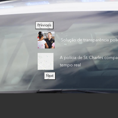
Previous
Solução de transparência polic
A polícia de St. Charles compa
tempo real
Next