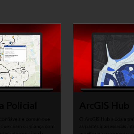
 Policial
ArcGIS Hub
confiáveis e comunique
O ArcGIS Hub ajuda a tr
 que criam confiança com
as partes interessadas in
rtes interessadas da
monitorar o progresso, m