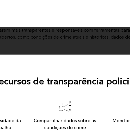
rnarem mais transparentes e responsáveis com ferramentas para
ertos, como condições de crime atuais e históricas, dados d
ecursos de transparência polici
rsidade da
Compartilhar dados sobre as
Monitor
abalho
condições do crime