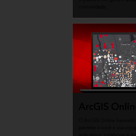
comunidade.
ArcGIS Onlin
O ArcGIS Online baseado
permite a você e sua equ
aplicativos, colaborar e a