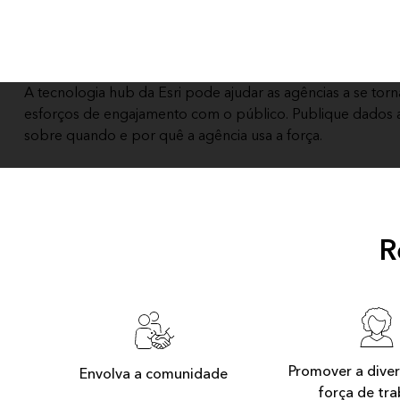
Todos os produtos
Todos os setores
A tecnologia hub da Esri pode ajudar as agências a se to
esforços de engajamento com o público. Publique dados ab
sobre quando e por quê a agência usa a força.
R
Promover a dive
Envolva a comunidade
força de tr