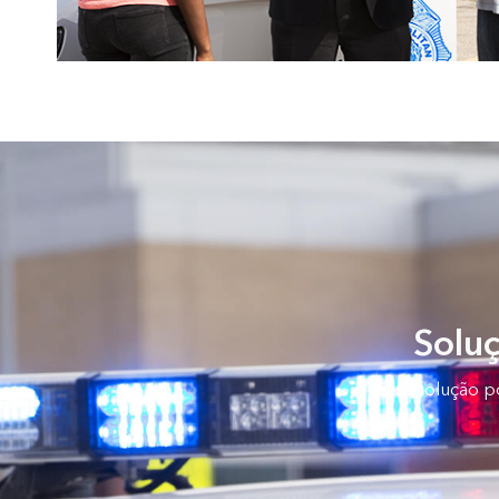
Soluç
Essa solução p