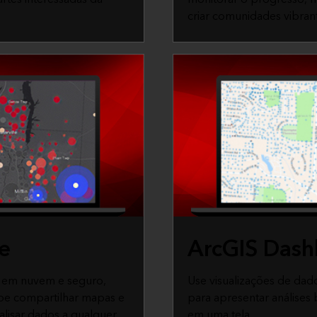
criar comunidades vibran
e
ArcGIS Dash
 em nuvem e seguro,
Use visualizações de dados
ipe compartilhar mapas e
para apresentar análises
nalisar dados a qualquer
em uma tela.