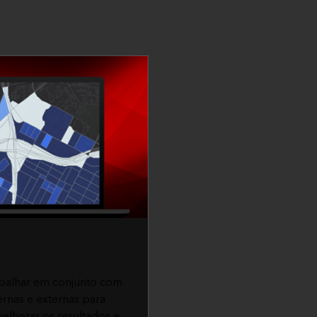
abalhar em conjunto com
ternas e externas para
elhorar os resultados e