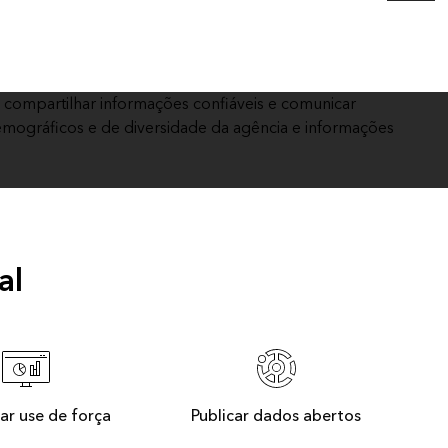
Leia a história
Explore o curso
 compartilhar informações confiáveis e comunicar
emográficos e de diversidade da agência e informações
al
ar use de força
Publicar dados abertos