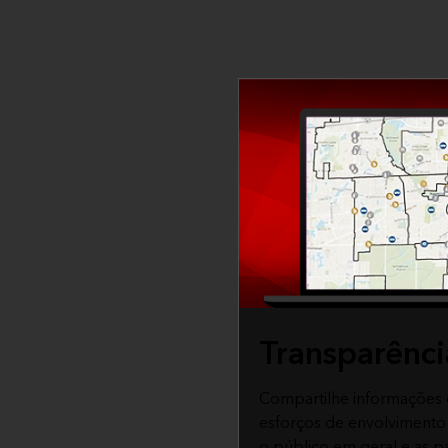
Transparência
Compartilhe informações 
esforços de envolvimento
o público em geral e as pa