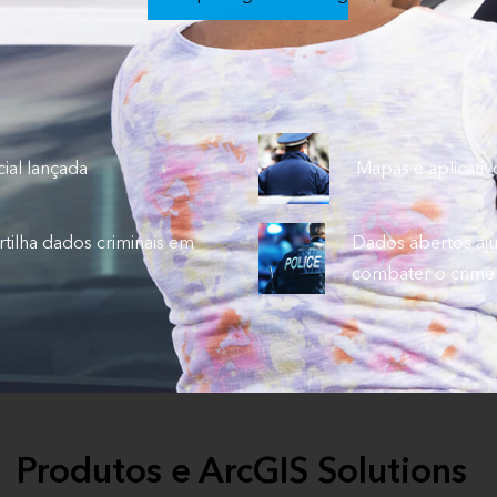
ial lançada
Mapas e aplicativ
rtilha dados criminais em
Dados abertos aju
combater o crime
Produtos e ArcGIS Solutions