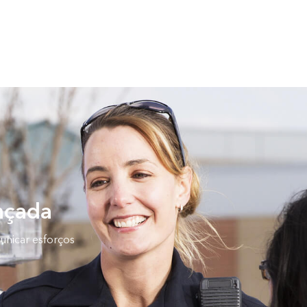
ançada
unicar esforços