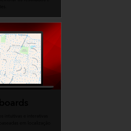
tes.
boards
 intuitivas e interativas
 baseadas em localização