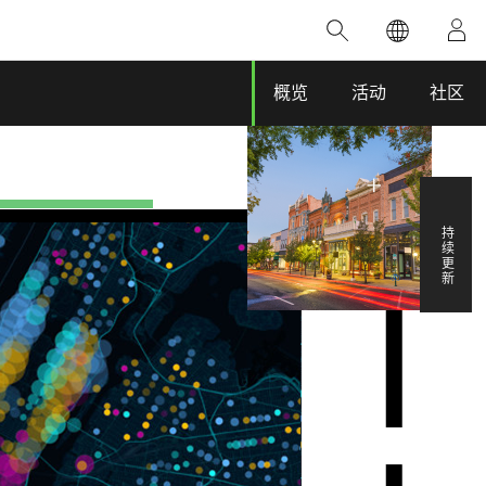
精选产品
专题培训
精选故事
推荐书籍
致力于创新
人工智能
概览
活动
社区
位置智能
数字化转换
数字孪生体
持续更新
了解 ArcGIS Pro
空间数据科学：提升分析能力
当地图成为关键时刻的救命稻草
位置的力量
ArcGIS Pro 是 Esri 出品的全球领先的 GIS 桌
在这门导师授课式课程中，我们将探索如何
在巴西 2024 年遭遇历史性大洪水期间，专门
作者：Jack Dangermond
面应用程序，适用于制图、分析和数据管
运用空间统计技术来发现数据中的规律与关
从事 GIS 技术的 Codex 公司在 30 天内打造
这本书带领读者踏上一
理。 了解这项技术的实际效果，亲身体验交
联，并产出能解决复杂问题的深刻见解。
了 17 个应急洪水应用程序，为关键的救援行
旅程，深入探索现代地
互式地图，探索产品功能，或者直接开始免
动提供了有力支持。
其应对全球重大挑战的
探索课程
费试用。
阅读故事
转至书籍详情
探索 ArcGIS Pro