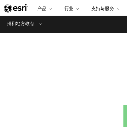
产品
ARCGIS
行业
行业
支持与服务
支持与服务
功能
ArcGIS 概览
建筑、工程和建
专业服务
非营利机构
制图
州和地方政府
Menu
Esri 企业级地理空间平台
造
从空
技术支持
公共安全
商业
ArcGIS Online
分析
培训
自然科学
完整的 SaaS 制图平台
将位
保护
州和地方政府
ArcGIS Pro
数据
教育
世界领先的 GIS 软件
集成
可持续发展
能源公用事业
ArcGIS Enterprise
电信
用于 GIS 和制图的基础系统
设施点管理
所
交通运输
开发者技术
卫生与公共服务
构建制图和空间分析应用程序
水
国家政府
自然资源
所有产品