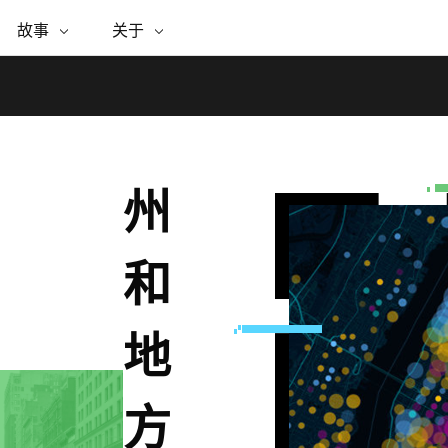
专题倡议
故事
ESRI 故事
关于
关于 ESRI
自助服务
购买 ARCGIS
联系我们
关于 GIS
WhereNext Magazine
关于 Esri
地理空间卓越之旅
ArcUser
用户类型
联系支持部门
什么是 GIS？
间上查看和了解数据
高管级新闻和见解
面向 ArcGIS 用户的实用技术
基于角色的 ArcGIS 访问权限
Esri 计划和倡议
Esri 社区
地理方法
资源
Esri 博客
Esri Store
活动
ArcGIS 博客
置引入分析
现实世界的全球 GIS 创新
ArcNews
Esri 的 ArcGIS 产品
行业新闻和 ArcGIS 更新
合作伙伴
文档
州
管理
Esri 和 The Science of Where 播
如何购买
、编辑和共享空间数据
客
ArcWatch
Esri 产品、合作伙伴产品和开发
招贤纳士
My Esri
商业和技术领导者之声
地理空间新闻、观点和趋势
人员订阅
和
媒体与分析师关系
基础设施管理
有功能
使用 GIS 创建现代化、有弹性且可持续发展
所有故事
的未来。 规划和运营的地理方法有助于领导
联系我们
地
者了解基础设施工程与周围环境的关系。
探索基础设施管理
方