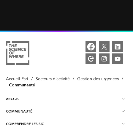
Accueil Esri
/
Secteurs d’activité
/
Gestion des urgences
/
Communauté
ARCGIS
COMMUNAUTÉ
Vue d’ensemble d’ArcGIS
COMPRENDRE LES SIG
Esri Community
Cartographie