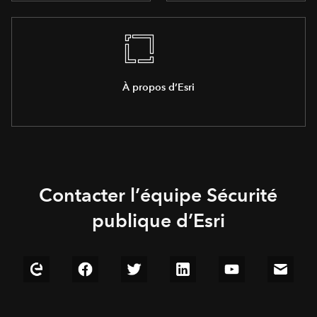
À propos d’Esri
Contacter l’équipe Sécurité
publique d’Esri
Explore our Esri Community
Follow us on Facebook
Follow us on Twitter
Connect with us on LinkedIn
Watch us on YouT
Email u