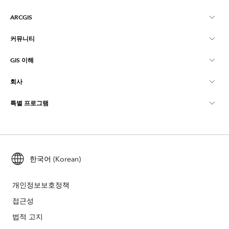
ARCGIS
커뮤니티
ArcGIS Overview
GIS 이해
Esri 커뮤니티
매핑
회사
GIS란?
ArcGIS Blog
ArcGIS Pro
특별 프로그램
Esri 정보
로케이션 인텔리전스
산업별 블로그
ArcGIS Enterprise
ArcGIS for Personal Use
문의하기
교육
사용자 리서치 및 테스트
ArcGIS Online
ArcGIS for Student Use
채용
ArcUser
한국어 (Korean)
Esri Young Professionals Network
Developer Technology
보존
오픈 비전
ArcNews
이벤트
개인정보보호정책
ArcGIS Location Platform
재난 대응
접근성
파트너
ArcWatch
Esri 스토어
법적 고지
교육
기업윤리강령