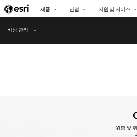
제품
ARCGIS
산업
산업
지원 및 서비스
지원 및 서비스
기
ArcGIS Overview
AEC
전문 서비스
비영리기관
매
비상 관리
Menu
Esri의 엔터프라이즈 공간정보 플랫
공
비즈니스
기술지원
공공안전
폼
분
보존
교육
과학
ArcGIS Online
분
완벽한 SaaS 매핑 플랫폼
교육
중앙정부/지자
데
ArcGIS Pro
공
에너지 유틸리티
지속가능한 개
세계 최고의 GIS 소프트웨어
시설 관리
정보통신
ArcGIS Enterprise
GIS 및 매핑을 위한 기본 시스템
보건 및 복지 서비
교통
스
Developer Technology
물
매핑 및 공간 분석 응용프로그램 생
중앙정부
성
천연자원
위험 및 
모든 제품