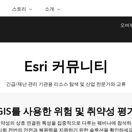
추천 이니셔티브
능
스토리
ESRI 스토리
셀프 서비스
소개
ESRI 정보
ARCGIS 구매
문의하기
GIS에 대
핑
WhereNext 매거진
공간정보 탁월성을 향한 경
Esri 정보
ArcUser
사용자 유형
지원 부서 문의
GIS란?
오버
간정보 기반 데이터 조회 및 이해
핵심 뉴스 및 인사이트
로
ArcGIS 사용자를 위한 실용
ArcGIS에 대한 역할 기반 
Esri 프로그램 및 이니셔티브
공간적 
인 기술 리소스
Esri 커뮤니티
석
Esri 블로그
Esri 스토어
이벤트
석을 위한 위치정보 활용
실세계 글로벌 GIS 혁신
ArcNews
Esri의 ArcGIS 제품
ArcGIS Blog
산업별 뉴스 및 ArcGIS 업데
체
파트너
이터 관리
Esri 및 The Science of Where 팟
구입 방법
트
Esri 커뮤니티
문서
간정보 통합, 편집 및 공유
캐스트
Esri 제품, 파트너 제품 및
발
채용
비즈니스 및 기술 리더의 목소
ArcWatch
독
My Esri
리
공간정보 뉴스, 뷰, 트렌드
미디어 & 애널리스트 자료
인프라 관리
긴급/재난 관리 기관용 리소스 탐색 및 산업 전문가와 교류
모든 기능
GIS로 안정적이고 지속가능한 첨단 미래를
창조하세요. 리더는 계획과 운영에 대한 공간
모든 스토리
문의하기
정보 접근 방식을 통해 인프라 프로젝트가 주
GIS를 사용한 위험 및 취약성 평
변 환경에 어떻게 연결되는지 이해할 수 있습
니다.
취약성의 상호 연결된 특성을 집중적으로 다루는 웨비나에 참석하
인프라 관리 살펴보기
사회 전반의 안전과 복원력을 지원하기 위한 솔루션을 확인하세요