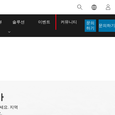
추천 교육
추천 제품
추천 스토리
추천 도서
한 정보
혁신을 위한 노력
인공 지능
뷰
솔루션
이벤트
커뮤니티
문의
문의하기
적
접근 권한
하기
접근 방식
로케이션 인텔리전스
디지털 전환
이
디지털 트윈
 개발자 구
공간 데이터 사이언스: 분석 역량 강화
ArcGIS Pro에 대해 알아보기
생명선이 된 맵
The Power o
이 강사 주도 과정에서는 데이터 내 패턴과
ArcGIS Pro는 Esri에서 제공하는 세계 최고
브라질의 역사적인 2024년 홍수 당시, GIS 기
Jack Dangermond
관계를 밝혀내고 복잡한 문제를 해결하는 인
수준의 매핑, 분석 및 데이터 관리용 GIS 데스
술을 전문으로 하는 기업인 Codex는 30일 만
이 도서는 현대 
사이트를 도출하는 데 사용되는 공간 통계 기
크톱 애플리케이션입니다. 기술이 어떻게 작
에 17개의 긴급 홍수 애플리케이션을 구축하
시각적 및 서술적
가
법을 살펴봅니다.
동하는지 확인하고, 직접 체험할 수 있는 인
여 중요한 구조 작업을 지원했습니다.
심각한 문제를 해
터랙티브 맵을 사용해 보거나, 제품 기능을
잠재력이 점점 
이 과정 살펴보기
스토리 읽어보기
살펴보고, 무료 평가판을 시작해 보세요.
세요. 지역
도서 세부정보로
.
ArcGIS Pro 탐색하기