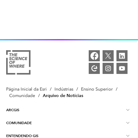
Página Inicial da Esri
/
Indústrias
/
Ensino Superior
/
Arquivo de Notícias
Comunidade
/
ARCGIS
COMUNIDADE
Visão Geral do ArcGIS
ENTENDENDO GIS
Esri Community