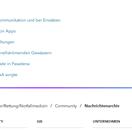
ommunikation und bei Einsätzen
 von Apps
altungen
schnellströmenden Gewässern
ade in Pasadena
AA sorgte
/
/
Nachrichtenarchiv
r/Rettung/Notfallmedizin
Community
TY
GIS
UNTERNEHMEN