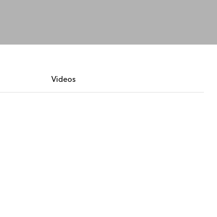
ungen.
aktivieren Sie eine kostenfreie Testversion.
Die Story lesen
Den Kurs erkunden
rukturmanagement erkunden
ArcGIS Pro erkunden
Videos