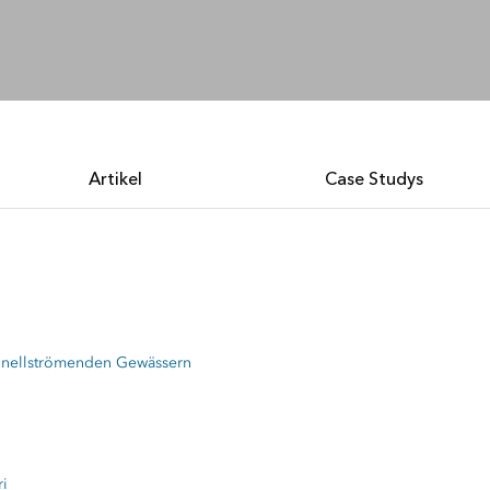
Umgeb
Alle Storys
Infrast
Artikel
Case Studys
schnellströmenden Gewässern
ri