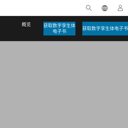
精选产品
专题培训
精选故事
推荐书籍
致力于创新
人工智能
概览
获取数字孪生体
获取数字孪生体电子书
电子书
位置智能
数字化转换
数字孪生体
了解 ArcGIS Pro
空间数据科学：提升分析能力
当地图成为关键时刻的救命稻草
位置的力量
ArcGIS Pro 是 Esri 出品的全球领先的 GIS 桌
在这门导师授课式课程中，我们将探索如何
在巴西 2024 年遭遇历史性大洪水期间，专门
作者：Jack Dangermond
面应用程序，适用于制图、分析和数据管
运用空间统计技术来发现数据中的规律与关
从事 GIS 技术的 Codex 公司在 30 天内打造
这本书带领读者踏上一
理。 了解这项技术的实际效果，亲身体验交
联，并产出能解决复杂问题的深刻见解。
了 17 个应急洪水应用程序，为关键的救援行
旅程，深入探索现代地
互式地图，探索产品功能，或者直接开始免
动提供了有力支持。
其应对全球重大挑战的
探索课程
费试用。
阅读故事
转至书籍详情
探索 ArcGIS Pro