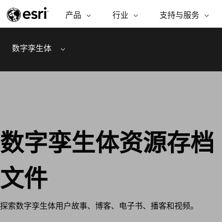
产品
ARCGIS
行业
行业
支持与服务
支持与服务
功能
ArcGIS 概览
建筑、工程和建
专业服务
非营利机构
制图
数字孪生体
Menu
Esri 企业级地理空间平台
造
从空
技术支持
公共安全
商业
ArcGIS Online
分析
培训
自然科学
完整的 SaaS 制图平台
将位
保护
州和地方政府
ArcGIS Pro
数据
教育
世界领先的 GIS 软件
集成
可持续发展
能源公用事业
ArcGIS Enterprise
电信
数字孪生体资源存档
用于 GIS 和制图的基础系统
设施点管理
所
交通运输
开发者技术
卫生与公共服务
构建制图和空间分析应用程序
水
文件
国家政府
自然资源
所有产品
探索数字孪生体用户故事、博客、电子书、播客和视频。